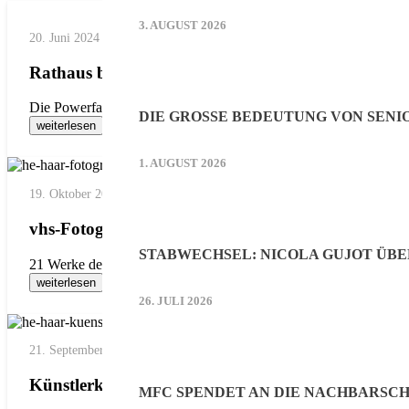
3. AUGUST 2026
20. Juni 2024
Rathaus bekommt Dankbarkeitsbild geschenkt
Die Powerfarbe Rot ist genau richtig in einem Besprechungsraum
DIE GROSSE BEDEUTUNG VON SENI
weiterlesen
1. AUGUST 2026
19. Oktober 2021
vhs-Fotogruppe sorgt für schöne Aussichten an w
STABWECHSEL: NICOLA GUJOT ÜB
21 Werke der VHS Haar Fotogruppe hängen nun zur Freude der Pa
weiterlesen
26. JULI 2026
21. September 2021
Künstlerkreis stellt aus
MFC SPENDET AN DIE NACHBARSCH