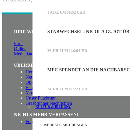
1 AUG. UM 08:52 UHR
STABWECHSEL: NICOLA GUJOT Ü
IHRE WERBUNG IM HAARER STADT ECHO
Print
Online
26 JULI UM 12:26 UHR
Mediadaten (PDF)
ÜBERREGIONAL WERBEN:
MFC SPENDET AN DIE NACHBARSC
Herrschinger Spiegel
Neufahrner Echo
Oberdinger Kurier
Echinger Echo
24 JULI UM 07:22 UHR
Mooskurier
Unser Putzbrunn
Grasbrunner Nachrichten
KULTUR & BILDUNG
NICHTS MEHR VERPASSEN!
Folgen Sie uns auf Facebook
NEUESTE MELDUNGEN: