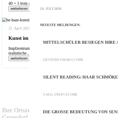
40 + 1 trotz aller Widrigkeiten Mit einer „Vernissage light“, bez
weiterlesen
24. JULI 2026
NEUESTE MELDUNGEN:
22. April 2021
Kunst im Impfzentrum
MITTELSCHÜLER BESIEGEN IHRE
Impfzentrum als Galerie: keine weißen Wände, sondern viel Farbe 
realistische…
weiterlesen
GESTERN UM 08:12 UHR
SILENT READING: HAAR SCHMÖK
3 AUG. UM 07:35 UHR
Ihre Ortszeitung für Haar und die Ortsteile
DIE GROSSE BEDEUTUNG VON SEN
Gronsdorf, Salmdorf und Ottendichl.