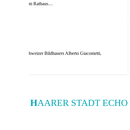
lus 1“ – Bestehen im Rathaus…
ch Figuren des Schweizer Bildhauers Alberto Giacometti,
H
AARER STADT ECHO