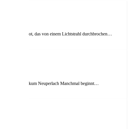
 von kräftigem Rot, das von einem Lichtstrahl durchbrochen…
denaktion für Klinikum Neuperlach Manchmal beginnt…