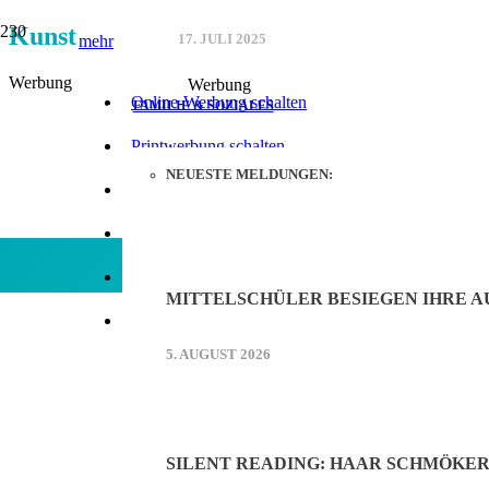
Kunst
mehr
17. JULI 2025
Werbung
Werbung
Online-Werbung schalten
FAMILIE & SOZIALES
Printwerbung schalten
NEUESTE MELDUNGEN:
Mediadaten (PDF)
Kontakt
Facebook
MITTELSCHÜLER BESIEGEN IHRE 
5. AUGUST 2026
SILENT READING: HAAR SCHMÖKE