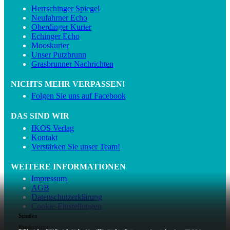
Herrschinger Spiegel
Neufahrner Echo
Oberdinger Kurier
Echinger Echo
Mooskurier
Unser Putzbrunn
Grasbrunner Nachrichten
NICHTS MEHR VERPASSEN!
Folgen Sie uns auf Facebook
DAS SIND WIR
IKOS Verlag
Kontakt
Verstärken Sie unser Team!
WEITERE INFORMATIONEN
Impressum
AGB
Datenschutzerklärung
Cookie-Einstellungen
Sport
Sport
Schulen
Sport
Sport
Kindergärten