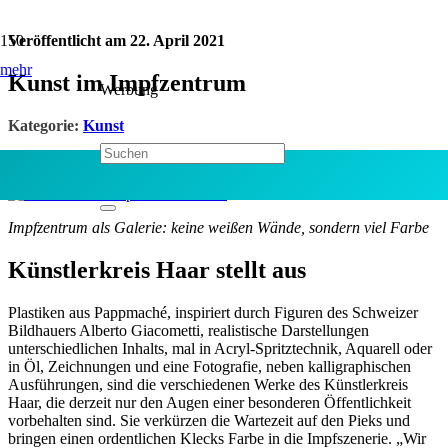
Veröffentlicht am
22. April 2021
mehr
Kunst im Impfzentrum
Werbung
Kategorie:
Kunst
Jetzt teilen:
Impfzentrum als Galerie: keine weißen Wände, sondern viel Farbe
Künstlerkreis Haar stellt aus
P
lastiken aus Pappmaché, inspiriert durch Figuren des Schweizer
Bildhauers Alberto Giacometti, realistische Darstellungen
unterschiedlichen Inhalts, mal in Acryl-Spritztechnik, Aquarell oder
in Öl, Zeichnungen und eine Fotografie, neben kalligraphischen
Ausführungen, sind die verschiedenen Werke des Künstlerkreis
Haar, die derzeit nur den Augen einer besonderen Öffentlichkeit
vorbehalten sind. Sie verkürzen die Wartezeit auf den Pieks und
bringen einen ordentlichen Klecks Farbe in die Impfszenerie. „Wir