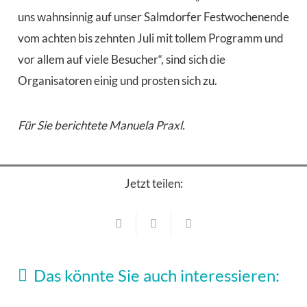
uns wahnsinnig auf unser Salmdorfer Festwochenende
vom achten bis zehnten Juli mit tollem Programm und
vor allem auf viele Besucher“, sind sich die
Organisatoren einig und prosten sich zu.
Für Sie berichtete Manuela Praxl.
Jetzt teilen:
Veranstaltungen
Bruthitze, Backhendl und Bier – Haar feiert
Veranstaltungen
sein Volksfest und ziagt o
Veranstaltungen
Das könnte Sie auch interessieren:
Veranstaltungen
21. Juli 2026
So heiß rockt Haar
Haar bittet zu Tisch: Hunderte strömen zum
Hopfen, Hitze & Humor: 15 Jahre