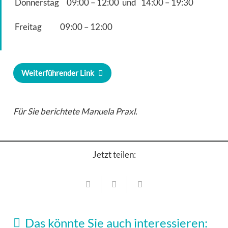
Donnerstag 09:00 – 12:00 und 14:00 – 19:30
Freitag 09:00 – 12:00
Weiterführender Link
Für Sie berichtete Manuela Praxl.
Jetzt teilen:
Konzerte
Kultur & Bildung
Kleines Theater Haar kann flexibel
Konzerte
Das könnte Sie auch interessieren:
Großer Andrang beim Tag der offenen Tür