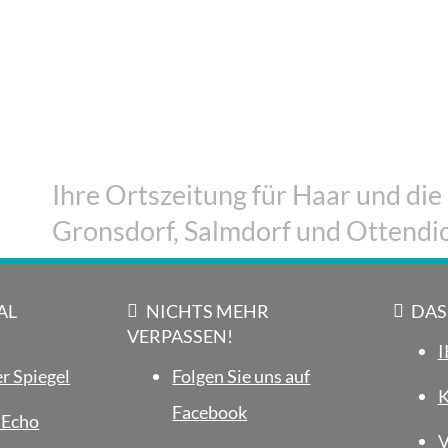
Silent Reading: Haar schmökert gemeinsa
3. August 2026
Ihre Ortszeitung für Haar und die
Gronsdorf, Salmdorf und Ottendic
AL
NICHTS MEHR
DAS
VERPASSEN!
I
r Spiegel
Folgen Sie uns auf
K
Facebook
 Echo
V