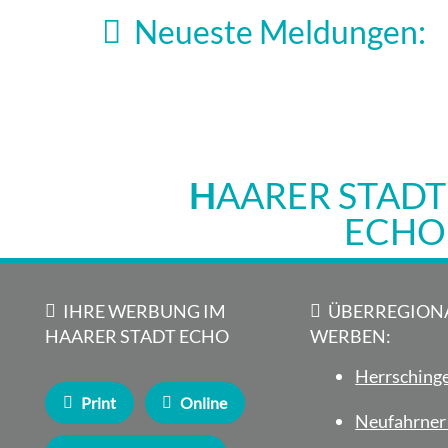
Neueste Meldungen:
ernten großen Applaus
5. August 2026
H
AARER STADT
ECHO
IHRE WERBUNG IM
ÜBERREGION
HAARER STADT ECHO
WERBEN:
Herrschinge
Print
Online
Neufahrner