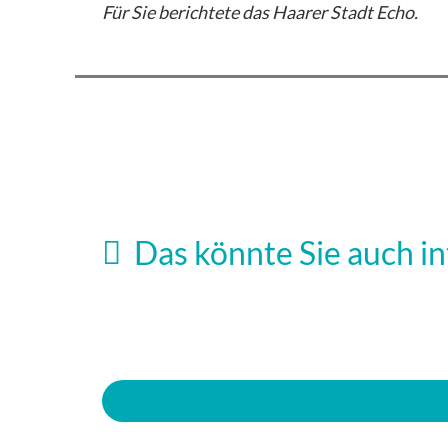
Für Sie berichtete das Haarer Stadt Echo.
Vereine
Vereine
Aktionstag: kbo setzt neue Impulse für
Das könnte Sie auch in
Ressourcenschutz
Kulinarisches und traditionelles
30. Juli 2026
Sommerfest der Gartenfreunde Haar
16. Juli 2026
Schulen
Mittelschüler besiegen ihre Aufregung 