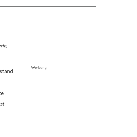
rin,
Werbung
rstand
te
bt