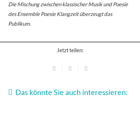
Die Mischung zwischen klassischer Musik und Poesie
des Ensemble Poesie Klangzeit überzeugt das
Publikum.
Jetzt teilen:
Konzerte
Konzerte
Kleines Theater Haar kann flexibel
Das könnte Sie auch interessieren:
Fulminantes Frühjahrskonzert im Bürgersaal
Konzerte
22. Juli 2026
Haar
Konzerte
6. Mai 2026
Klang, Licht macht Weihnachtszauber
15. Januar 2026
Blue Dolphins feiern 25 inklusive Jahre
14. November 2025