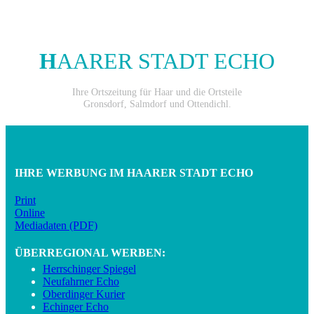
H
AARER STADT ECHO
Ihre Ortszeitung für Haar und die Ortsteile
Gronsdorf, Salmdorf und Ottendichl.
IHRE WERBUNG IM HAARER STADT ECHO
Print
Online
Mediadaten (PDF)
ÜBERREGIONAL WERBEN:
Herrschinger Spiegel
Neufahrner Echo
Oberdinger Kurier
Echinger Echo