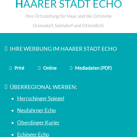
H
AARER STADT ECHO
Ihre Ortszeitung für Haar und die Ortsteile
Gronsdorf, Salmdorf und Ottendichl.
IHRE WERBUNG IM HAARER STADT ECHO
Print
Online
Mediadaten (PDF)
ÜBERREGIONAL WERBEN:
Herrschinger Spiegel
Neufahrner Echo
Oberdinger Kurier
Echinger Echo