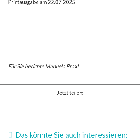
Printausgabe am 22.07.2025
Für Sie berichte Manuela Praxl.
Jetzt teilen:
Konzerte
Konzerte
Kleines Theater Haar kann flexibel
Das könnte Sie auch interessieren:
Fulminantes Frühjahrskonzert im Bürgersaal
Konzerte
22. Juli 2026