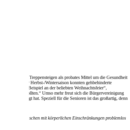
 schließlich gilt Treppensteigen als probates Mittel um die Gesundheit
 machbar. „In der Herbst-/Wintersaison konnten gehbehinderte
ehmen, wie zum Beispiel an der beliebten Weihnachtsfeier“,
ewiesen sein wollten.“ Umso mehr freut sich die Bürgervereinigung
estition getätigt hat. Speziell für die Senioren ist das großartig, denn
nd VOR ALLEM Menschen mit körperlichen Einschränkungen problemlos