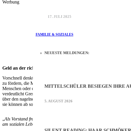
Werbung
17. JULI 2025
FAMILIE & SOZIALES
NEUESTE MELDUNGEN:
Geld an der richtigen Stelle locker gemacht
Vorschnell denkt an dieser Stelle vielleicht der eine oder andere an 
zu fördern, die Muskeln zu stärken und die Ausdauer zu steigern. Da
MITTELSCHÜLER BESIEGEN IHRE 
Menschen oder die, die im Rollstuhl sitzen oder auch viele Senioren 
verdeutlicht Gremm das Problem: „Sie sind schlichtweg nicht mehr h
über den nagelneuen Lift. „Wir hatte jetzt wirklich das Glück, dass die
5. AUGUST 2026
sie können ab sofort wieder uneingeschränkt alle Treffen besuchen“,
„
Als Vorstand freue ich mich natürlich, dass wir künftig für unse
am sozialen Leben der Ortschaft teilnehmen können.
“
SILENT READING: HAAR SCHMÖKE