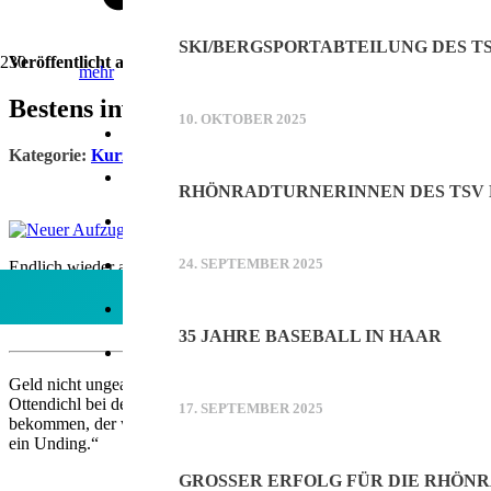
SKI/BERGSPORTABTEILUNG DES T
Veröffentlicht am
15. Oktober 2024
mehr
Bestens investiert: neuer Aufzug lässt Seni
Werbung
10. OKTOBER 2025
Online-Werbung schalten
Kategorie:
Kurzmeldung
Printwerbung schalten
RHÖNRADTURNERINNEN DES TSV
Mediadaten (PDF)
Kontakt
24. SEPTEMBER 2025
Endlich wieder alle an einem Tisch. Bürgermeister Andreas Bukowski f
Hurra: Es geht wieder aufwärts!
Facebook
35 JAHRE BASEBALL IN HAAR
Geld nicht ungeachtet aus dem Fenster zu werfen und hier und dort de
Ottendichl bei der Bürgereinigung (BVO) und D´ Ammertaler. „Der a
17. SEPTEMBER 2025
bekommen, der war aber ständig kaputt und das ist in den letzten Jah
ein Unding.“
GROSSER ERFOLG FÜR DIE RHÖNR