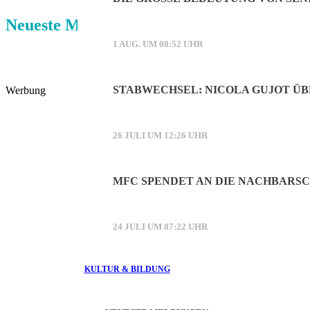
Neueste Meldungen:
1 AUG. UM 08:52 UHR
STABWECHSEL: NICOLA GUJOT Ü
Werbung
26 JULI UM 12:26 UHR
MFC SPENDET AN DIE NACHBARSC
24 JULI UM 07:22 UHR
KULTUR & BILDUNG