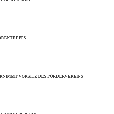
ORENTREFFS
ERNIMMT VORSITZ DES FÖRDERVEREINS
 gesellige ü65-Angehörige den neuen Fahrstuhl begeistert und sehr flei