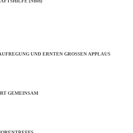
AFTSHILFE (NBH)
 höher der erste monatlichen Seniorentreff bei Kaffee und Kuchen für
der Rathauschef über eine dem Anlass eigens selbstentworfene Dankeska
kann ja nichts dafür, dass der alte dauernd kaputt war“, schildert Grem
ranstaltungen einen Zugang für alle Menschen anbieten können und V
 AUFREGUNG UND ERNTEN GROSSEN APPLAUS
Jetzt teilen:
ERT GEMEINSAM
IORENTREFFS