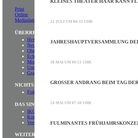
KLEINES THEATER HAAR KANN F
Print
Online
Mediadaten (PDF)
22 JULI UM 08:35 UHR
ÜBERREGIONAL WERBEN:
Herrschinger Spiegel
JAHRESHAUPTVERSAMMLUNG DER
Neufahrner Echo
Oberdinger Kurier
Echinger Echo
Mooskurier
30 MAI UM 09:51 UHR
Unser Putzbrunn
Grasbrunner Nachrichten
GROSSER ANDRANG BEIM TAG DER
NICHTS MEHR VERPASSEN!
Folgen Sie uns auf Facebook
24 MAI UM 07:38 UHR
DAS SIND WIR
IKOS Verlag
Kontakt
Verstärken Sie unser Team!
FULMINANTES FRÜHJAHRSKONZE
WEITERE INFORMATIONEN