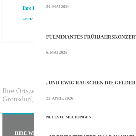
24. MAI 2026
Ihre Printwerbung im Haarer Stadt-Echo
weitere Infos
FULMINANTES FRÜHJAHRSKONZER
6. MAI 2026
„UND EWIG RAUSCHEN DIE GELDER
Ihre Ortszeitung für Haar und die Ortsteile
Gronsdorf, Salmdorf und Ottendichl.
22. APRIL 2026
NEUESTE MELDUNGEN:
IHRE WERBUNG IM HAARER STADT ECHO