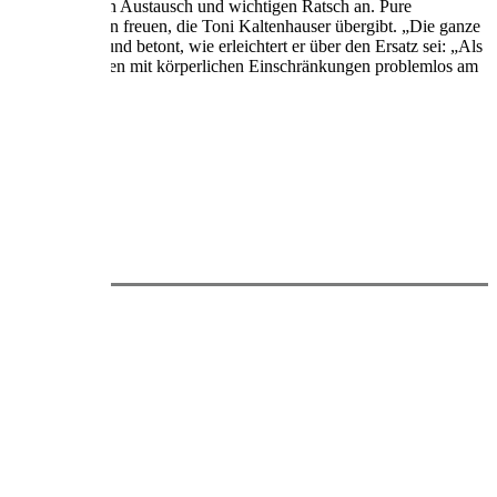
 den ausgiebigen Austausch und wichtigen Ratsch an. Pure
rte der Senioren freuen, die Toni Kaltenhauser übergibt. „Die ganze
m noch einmal und betont, wie erleichtert er über den Ersatz sei: „Als
OR ALLEM Menschen mit körperlichen Einschränkungen problemlos am