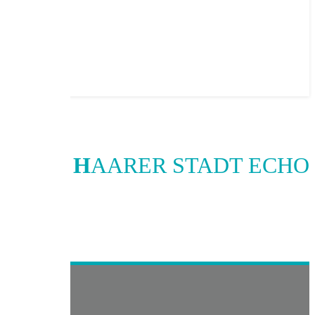
H
AARER STADT ECHO