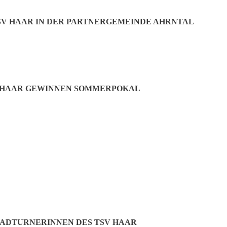
SV HAAR IN DER PARTNERGEMEINDE AHRNTAL
oren strahlen
 HAAR GEWINNEN SOMMERPOKAL
reut sich für die Ottendichler.
n Rotstift anzusetzen, ergibt in vielen Bereichen Sinn. Nur manchmal 
lte Aufzug war, um es salopp auszudrücken, Glump“, stellt Alexander
ren darin gegipfelt, dass wir ihn nicht mehr nutzen konnten. Wir fanden
ADTURNERINNEN DES TSV HAAR