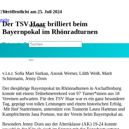
Veröffentlicht am
25. Juli 2024
mehr
Der TSV Haar brilliert beim
Werbung
Bayernpokal im Rhönradturnen
Kategorie:
Sport
Jetzt teilen:
v.l.n.r. Sofia Mari Surkau, Anouk Werner, Lilith Weiß, Marit
Schürmann, Jenny Dorn
Der diesjährige Bayernpokal im Rhönradturnen in Aschaffenburg
konnte mit einem Teilnehmerrekord von 97 Turner*innen aus 18
Vereinen aufwarten. Für den TSV Haar war es ein ganz besonderer
Tag, geprägt von tollen Leistungen und einem historischen Erfolg.
Mit fünf Starterinnen, unterstützt von Trainerin Laura Hartman und
Kampfrichterin Jana Portune, trat der Verein beim Bayernpokal an.
Besonders Jenny Dorn aus der Altersklasse (AK) 19-24 konnte