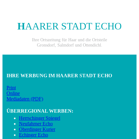
H
AARER STADT ECHO
Ihre Ortszeitung für Haar und die Ortsteile
Gronsdorf, Salmdorf und Ottendichl.
IHRE WERBUNG IM HAARER STADT ECHO
Print
Online
Mediadaten (PDF)
ÜBERREGIONAL WERBEN:
Herrschinger Spiegel
Neufahrner Echo
Oberdinger Kurier
Echinger Echo