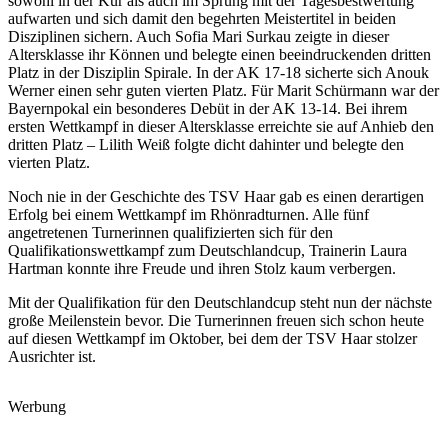
sowohl in der Kür als auch im Sprung mit der Tagesbestwertung
aufwarten und sich damit den begehrten Meistertitel in beiden
Disziplinen sichern. Auch Sofia Mari Surkau zeigte in dieser
Altersklasse ihr Können und belegte einen beeindruckenden dritten
Platz in der Disziplin Spirale. In der AK 17-18 sicherte sich Anouk
Werner einen sehr guten vierten Platz. Für Marit Schürmann war der
Bayernpokal ein besonderes Debüt in der AK 13-14. Bei ihrem
ersten Wettkampf in dieser Altersklasse erreichte sie auf Anhieb den
dritten Platz – Lilith Weiß folgte dicht dahinter und belegte den
vierten Platz.
Noch nie in der Geschichte des TSV Haar gab es einen derartigen
Erfolg bei einem Wettkampf im Rhönradturnen. Alle fünf
angetretenen Turnerinnen qualifizierten sich für den
Qualifikationswettkampf zum Deutschlandcup, Trainerin Laura
Hartman konnte ihre Freude und ihren Stolz kaum verbergen.
Mit der Qualifikation für den Deutschlandcup steht nun der nächste
große Meilenstein bevor. Die Turnerinnen freuen sich schon heute
auf diesen Wettkampf im Oktober, bei dem der TSV Haar stolzer
Ausrichter ist.
Werbung