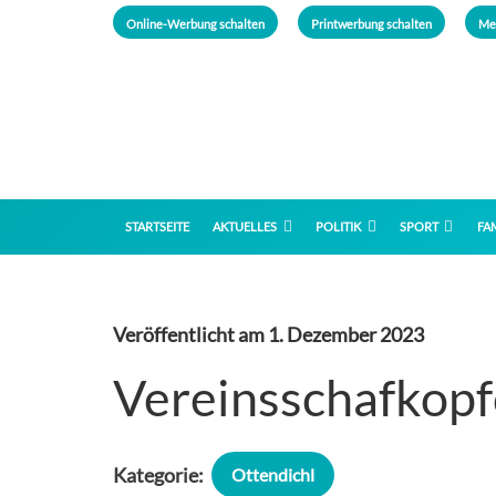
Online-Werbung schalten
Printwerbung schalten
Me
STARTSEITE
AKTUELLES
POLITIK
SPORT
FAM
Veröffentlicht am
1. Dezember 2023
Vereinsschafkopf
Kategorie:
Ottendichl