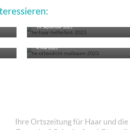
teressieren:
Helferfest der Bürgervereinigung
hl
Ottendichl
Ottendichl
14. September 2023
Bürgervereinigung Ottendichl feiert
4. Mai 2023
Schulen
Mittelschüler besiegen ihre Aufregung und
ernten großen Applaus
5. August 2026
Ihre Ortszeitung für Haar und die