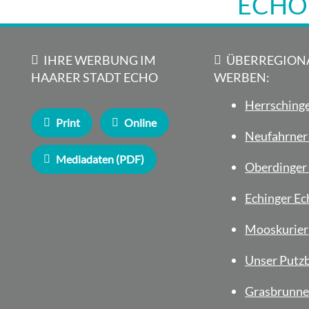
ECHO
IHRE WERBUNG IM
ÜBERREGION
HAARER STADT ECHO
WERBEN:
Herrschinge
Print
Online
Neufahrner
Mediadaten (PDF)
Oberdinger 
Echinger Ec
Mooskurier
Unser Putz
Grasbrunne