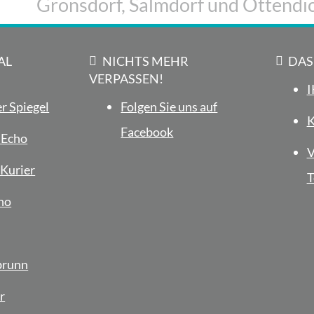
Gronsdorf, Salmdorf und Ottendic
AL
NICHTS MEHR
DAS
VERPASSEN!
I
r Spiegel
Folgen Sie uns auf
K
Facebook
 Echo
V
Kurier
T
ho
brunn
r