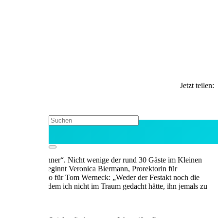
Jetzt teilen:
ücklichen „Gewinner“. Nicht wenige der rund 30 Gäste im Kleinen
stverständlich“, beginnt Veronica Biermann, Prorektorin für
alle die Laudatio für Tom Werneck: „Weder der Festakt noch die
 würdigen, von dem ich nicht im Traum gedacht hätte, ihn jemals zu