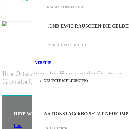
6 MAI UM 09:49 UHR
„UND EWIG RAUSCHEN DIE GELDE
22 APR. UM 06:31 UHR
VEREINE
Ihre Ortszeitung für Haar und die Ortsteile
Gronsdorf, Salmdorf und Ottendichl.
NEUESTE MELDUNGEN:
AKTIONSTAG: KBO SETZT NEUE IM
IHRE WERBUNG IM HAARER STADT ECHO
Print
30. JULI 2026