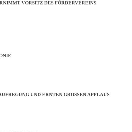
ERNIMMT VORSITZ DES FÖRDERVEREINS
rozess, resultiert schließlich eine „solide Doktorarbeit“. Der erste Ar
t, die Dissertation trägt heute den Titel: „Spiele im Wandel. Die Evolu
ee hin zu einer ernstzunehmenden wissenschaftlichen Arbeit, sei gar n
gut. Von daher bin ich froh, dass Tom Werneck bei mir in der Tür stand 
der “maßgeblich mit der Person und buchstäblich mit dem Leben Tom We
r alltäglichen Artefakte“, die oft ein wichtiges Zentrum in Familien-
s analoge Brettspiel aus dem Schattendasein des vermeintlich Selbstver
ntert.“
ONIE
 AUFREGUNG UND ERNTEN GROSSEN APPLAUS