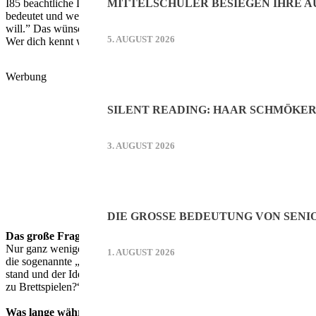
I85 beachtliche Lenze zählt der ehemalige langjährige Leiter des Baye
MITTELSCHÜLER BESIEGEN IHRE 
bedeutet und welchen Willen es benötigt“, zeigt sich auch Bürgermei
will.” Das wünsche er Tom Werneck natürlich auch, so Bukowski zuvers
5. AUGUST 2026
Wer dich kennt weiß, dass das nicht der End- sondern vielmehr der A
Werbung
SILENT READING: HAAR SCHMÖKE
3. AUGUST 2026
DIE GROSSE BEDEUTUNG VON SENI
Das große Fragezeichen
Nur ganz wenige Kunsthochschulen mit Promotionsrecht, die einen Dr
1. AUGUST 2026
die sogenannte „Begabtenklausel“, erklärt Biermann und erinnert si
stand und der Idee eine Doktorarbeit über Brettspiele als Kulturgut s
zu Brettspielen?“, dachte ich.“
Was lange währt kann der Auftakt für mehr sein