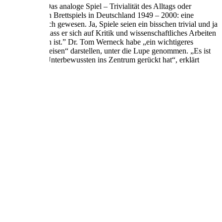
beitstitel: „Das analoge Spiel – Trivialität des Alltags oder
tion des modernen Brettspiels in Deutschland 1949 – 2000: eine
icht so einfach gewesen. Ja, Spiele seien ein bisschen trivial und ja
und glücklich, dass er sich auf Kritik und wissenschaftliches Arbeiten
rnecks verbunden ist.” Dr. Tom Werneck habe „ein wichtigeres
 und Freundeskreisen“ darstellen, unter die Lupe genommen. „Es ist
ständlichen und Unterbewussten ins Zentrum gerückt hat“, erklärt