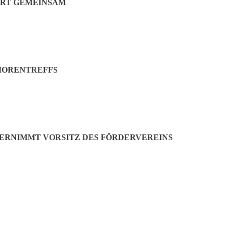
ERT GEMEINSAM
getragenen Gedanken für eine Doktorarbeit: „Wenn ich an ihrer Stelle 
 meint Werneck amüsiert: „Das ist eine wunderbare Verdrehung der Gesc
auf 500 Seiten.“ Heute ist Werneck glücklich über die Limitierung au
IORENTREFFS
ären dann wohl 2700 Seiten lang.“
eundete Professoren zählen. „Karin Falkenberg und Jens Junge haben 
afsgeduld ertragen hat, dass ich unendlich viel nicht da war“, so Wern
die Hand gedrückt und sagte: „Mach´s erst auf, wenn du zuhause bist.“
BERNIMMT VORSITZ DES FÖRDERVEREINS