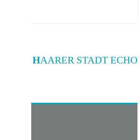
H
AARER STADT ECHO