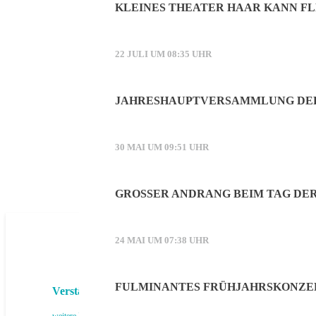
KLEINES THEATER HAAR KANN F
22 JULI UM 08:35 UHR
JAHRESHAUPTVERSAMMLUNG DER
30 MAI UM 09:51 UHR
GROSSER ANDRANG BEIM TAG DER
24 MAI UM 07:38 UHR
FULMINANTES FRÜHJAHRSKONZE
Verstärken Sie unser Haarer Stadt-Echo-Team!
weitere Infos