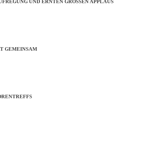
rischen Spielearchivs, Gründungsmitglied der „Spiel des Jahres”-Jury un
AUFREGUNG UND ERNTEN GROSSEN APPLAUS
ster Andreas Bukowski tief beeindruckt. „Normalerweise macht man das 
ichtlich: “Unsere älteste Bürgerin ist kürzlich im Alter von 106 Jahren
usgangspunkt für Neues ist.“
RT GEMEINSAM
ORENTREFFS
. phil. vergeben können, verfügen über eine Klausel, die einen Spielr
ch an die erste Begegnung mit Tom Werneck: „Als er eines Tages freun
chreiben zu wollen, da war ich ein wenig überrascht, erstaunt, auch sk