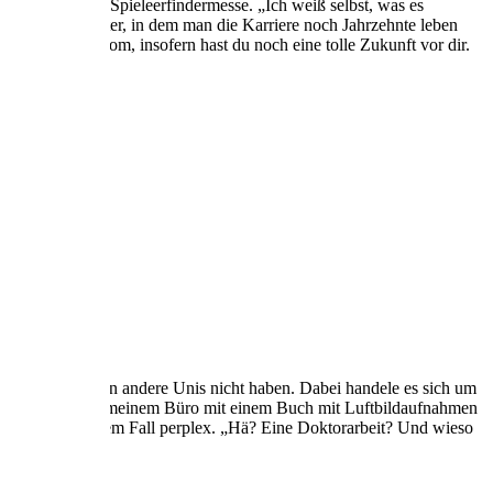
d Initiator der Spieleerfindermesse. „Ich weiß selbst, was es
ja in einem Alter, in dem man die Karriere noch Jahrzehnte leben
 verstorben. Tom, insofern hast du noch eine tolle Zukunft vor dir.
aum gewähre, den andere Unis nicht haben. Dabei handele es sich um
dlich lächelnd in meinem Büro mit einem Buch mit Luftbildaufnahmen
eptisch und in jedem Fall perplex. „Hä? Eine Doktorarbeit? Und wieso