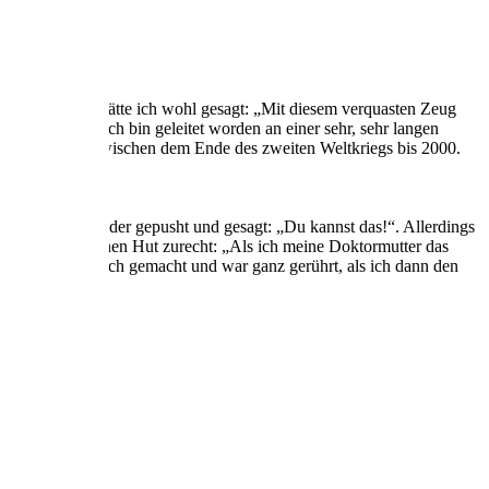
gesessen wäre, hätte ich wohl gesagt: „Mit diesem verquasten Zeug
hichte, aber ich bin geleitet worden an einer sehr, sehr langen
f den Zeitraum zwischen dem Ende des zweiten Weltkriegs bis 2000.
mich immer wieder gepusht und gesagt: „Du kannst das!“. Allerdings
eck und rück seinen Hut zurecht: „Als ich meine Doktormutter das
 Das habe ich auch gemacht und war ganz gerührt, als ich dann den