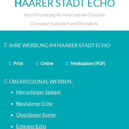
H
AARER STADT ECHO
Ihre Ortszeitung für Haar und die Ortsteile
Gronsdorf, Salmdorf und Ottendichl.
IHRE WERBUNG IM HAARER STADT ECHO
Print
Online
Mediadaten (PDF)
ÜBERREGIONAL WERBEN:
Herrschinger Spiegel
Neufahrner Echo
Oberdinger Kurier
Echinger Echo