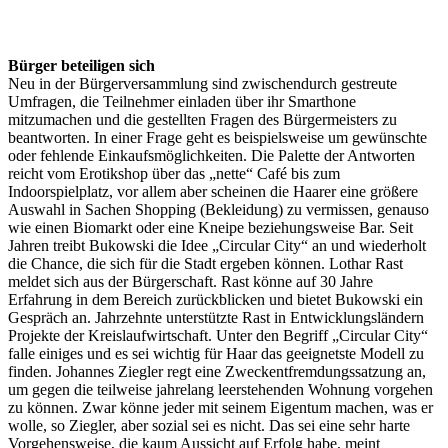
Bürger beteiligen sich
Neu in der Bürgerversammlung sind zwischendurch gestreute
Umfragen, die Teilnehmer einladen über ihr Smarthone
mitzumachen und die gestellten Fragen des Bürgermeisters zu
beantworten. In einer Frage geht es beispielsweise um gewünschte
oder fehlende Einkaufsmöglichkeiten. Die Palette der Antworten
reicht vom Erotikshop über das „nette“ Café bis zum
Indoorspielplatz, vor allem aber scheinen die Haarer eine größere
Auswahl in Sachen Shopping (Bekleidung) zu vermissen, genauso
wie einen Biomarkt oder eine Kneipe beziehungsweise Bar. Seit
Jahren treibt Bukowski die Idee „Circular City“ an und wiederholt
die Chance, die sich für die Stadt ergeben können. Lothar Rast
meldet sich aus der Bürgerschaft. Rast könne auf 30 Jahre
Erfahrung in dem Bereich zurückblicken und bietet Bukowski ein
Gespräch an. Jahrzehnte unterstützte Rast in Entwicklungsländern
Projekte der Kreislaufwirtschaft. Unter den Begriff „Circular City“
falle einiges und es sei wichtig für Haar das geeignetste Modell zu
finden. Johannes Ziegler regt eine Zweckentfremdungssatzung an,
um gegen die teilweise jahrelang leerstehenden Wohnung vorgehen
zu können. Zwar könne jeder mit seinem Eigentum machen, was er
wolle, so Ziegler, aber sozial sei es nicht. Das sei eine sehr harte
Vorgehensweise, die kaum Aussicht auf Erfolg habe, meint