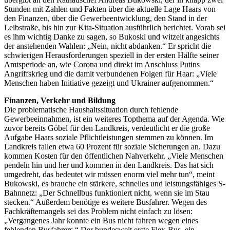
Stunden mit Zahlen und Fakten über die aktuelle Lage Haars von
den Finanzen, über die Gewerbeentwicklung, den Stand in der
Leibstraße, bis hin zur Kita-Situation ausführlich berichtet. Vorab sei
es ihm wichtig Danke zu sagen, so Bukoski und witzelt angesichts
der anstehenden Wahlen: „Nein, nicht abdanken.“ Er spricht die
schwierigen Herausforderungen speziell in der ersten Hälfte seiner
Amtsperiode an, wie Corona und direkt im Anschluss Putins
Angriffskrieg und die damit verbundenen Folgen für Haar: „Viele
Menschen haben Initiative gezeigt und Ukrainer aufgenommen.“
Finanzen, Verkehr und Bildung
Die problematische Haushaltssituation durch fehlende
Gewerbeeinnahmen, ist ein weiteres Topthema auf der Agenda. Wie
zuvor bereits Göbel für den Landkreis, verdeutlicht er die große
Aufgabe Haars soziale Pflichtleistungen stemmen zu können. Im
Landkreis fallen etwa 60 Prozent für soziale Sicherungen an. Dazu
kommen Kosten für den öffentlichen Nahverkehr. „Viele Menschen
pendeln hin und her und kommen in den Landkreis. Das hat sich
umgedreht, das bedeutet wir müssen enorm viel mehr tun“, meint
Bukowski, es brauche ein stärkere, schnelles und leistungsfähiges S-
Bahnnetz: „Der Schnellbus funktioniert nicht, wenn sie im Stau
stecken.“ Außerdem benötige es weitere Busfahrer. Wegen des
Fachkräftemangels sei das Problem nicht einfach zu lösen:
„Vergangenes Jahr konnte ein Bus nicht fahren wegen eines
fehlenden Busfahrers.“ Der bundesweit erste Flex-Bus, ein