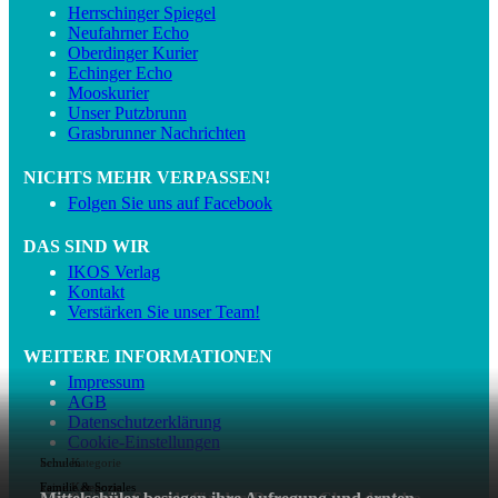
Herrschinger Spiegel
Neufahrner Echo
Oberdinger Kurier
Echinger Echo
Mooskurier
Unser Putzbrunn
Grasbrunner Nachrichten
NICHTS MEHR VERPASSEN!
Folgen Sie uns auf Facebook
DAS SIND WIR
IKOS Verlag
Kontakt
Verstärken Sie unser Team!
WEITERE INFORMATIONEN
Impressum
AGB
Datenschutzerklärung
Cookie-Einstellungen
keine Kategorie
Schulen
keine Kategorie
keine Kategorie
Familie & Soziales