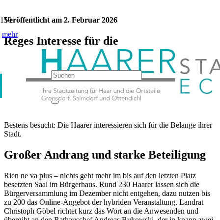
Veröffentlicht am
2. Februar 2026
mehr
Reges Interesse für die
Bürgerversammlung
Kategorie:
keine Kategorie
Jetzt teilen:
Bestens besucht: Die Haarer interessieren sich für die Belange ihrer
Stadt.
Großer Andrang und starke Beteiligung
Rien ne va plus – nichts geht mehr im bis auf den letzten Platz
besetzten Saal im Bürgerhaus. Rund 230 Haarer lassen sich die
Bürgerversammlung im Dezember nicht entgehen, dazu nutzen bis
zu 200 das Online-Angebot der hybriden Veranstaltung. Landrat
Christoph Göbel richtet kurz das Wort an die Anwesenden und
übergibt an den Rathauschef Andreas Bukowski, der in knapp zwei